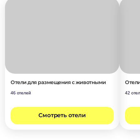
Отели для размещения с животными
Отели
46 отелей
42 оте
Cмотреть отели