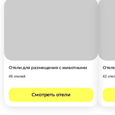
Отели для размещения с животными
Отели
46 отелей
42 оте
Cмотреть отели