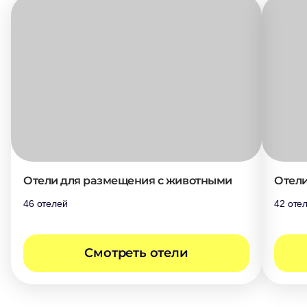
Отели для размещения с животными
Отели
46 отелей
42 оте
Cмотреть отели