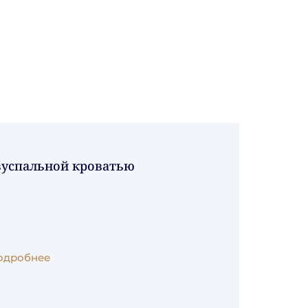
вуспальной кроватью
одробнее