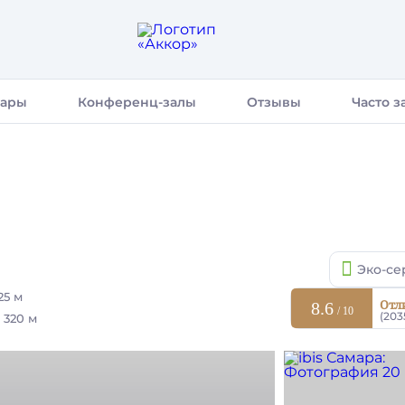
бары
Конференц-залы
Отзывы
Часто 
Эко-се
25 м
Отл
8.6
/ 10
(203
320 м