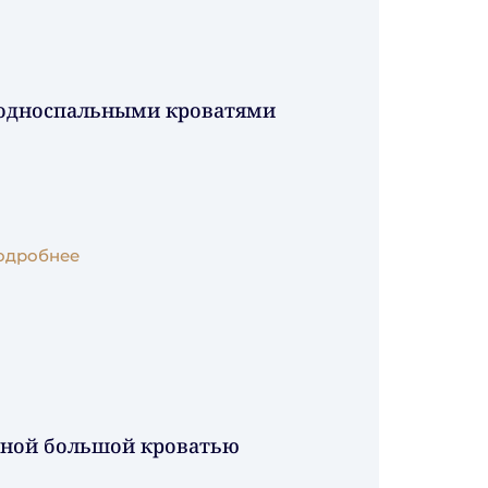
2 односпальными кроватями
одробнее
дной большой кроватью