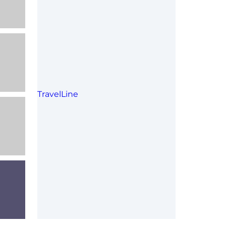
TravelLine
йд
айд