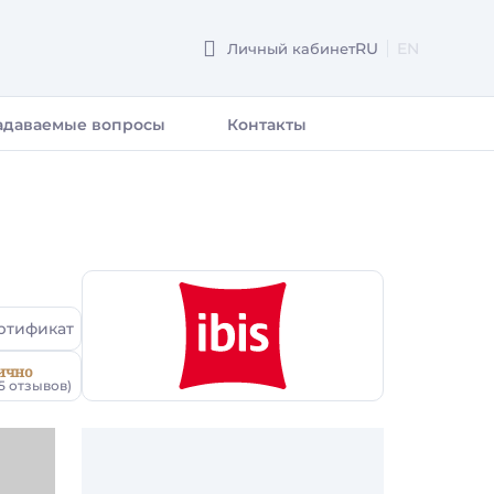
RU
EN
Личный кабинет
ENGLISH
задаваемые вопросы
Контакты
ртификат
ично
5 отзывов)