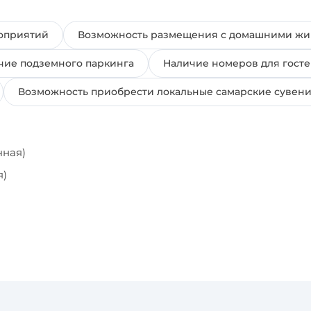
оприятий
Возможность размещения с домашними ж
чие подземного паркинга
Наличие номеров для гост
Возможность приобрести локальные самарские сувен
чная)
я)
и).
и).