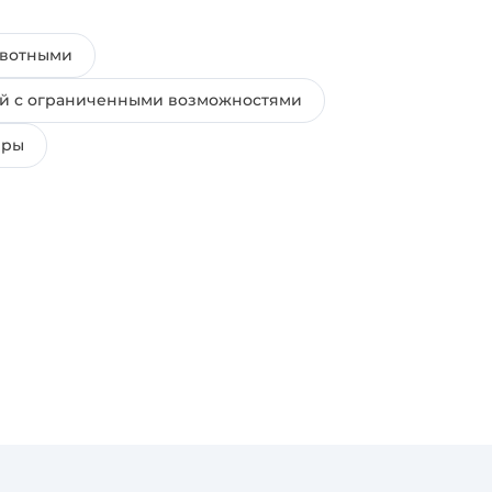
ивотными
ей с ограниченными возможностями
иры