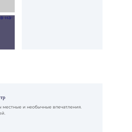
йд
айд
нтр
ы местные и необычные впечатления.
ей.