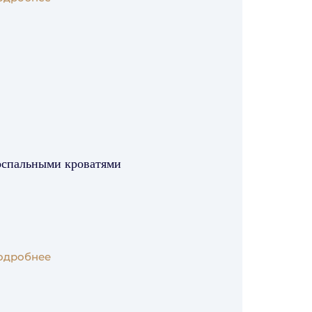
носпальными кроватями
одробнее