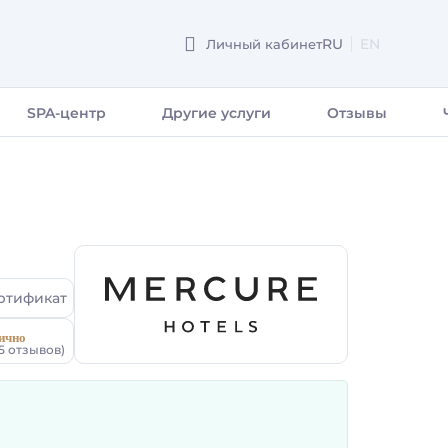
RU
EN
Личный кабинет
ENGLISH
SPA-центр
Другие услуги
Отзывы
ртификат
ично
45 отзывов)