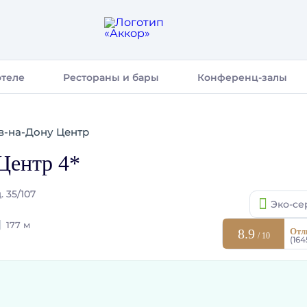
отеле
Рестораны и бары
Конференц-залы
в-на-Дону Центр
Центр 4*
 35/107
Эко-се
177 м
8.9
Отл
/ 10
(16