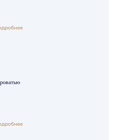
одробнее
кроватью
одробнее