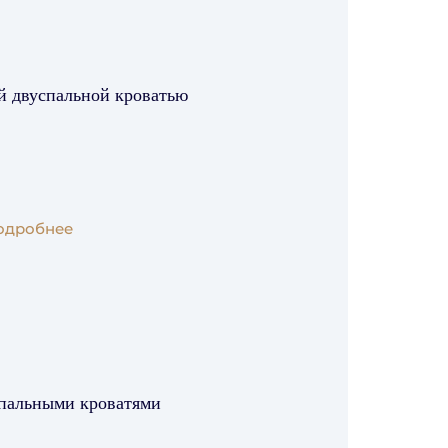
й двуспальной кроватью
одробнее
спальными кроватями