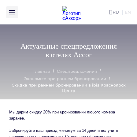
RU
EN
ENG
Скидка при раннем бронировании в ibis Красноярск Центр
Актуальные спецпредложения
в отелях Accor
Главная
Спецпредложения
Экономьте при раннем бронировании
Скидка при раннем бронировании в ibis Красноярск
Центр
Мы дарим скидку 20% при бронировании любого номера
заранее.
Забронируйте ваш приезд минимум за 14 дней и получите
лучшую цену на проживание. Скидка при оформлении