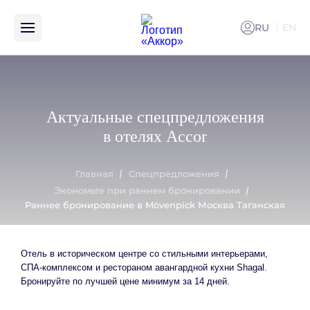
RU
EN
ENG
Раннее бронирование в Mövenpick Москва Таганская
Актуальные спецпредложения
в отелях Accor
Главная
Спецпредложения
Экономьте при раннем бронировании
Раннее бронирование в Mövenpick Москва Таганская
Отель в историческом центре со стильными интерьерами,
СПА-комплексом и рестораном авангардной кухни Shagal.
Бронируйте по лучшей цене минимум за 14 дней.