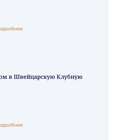
одробнее
пом в Швейцарскую Клубную
одробнее