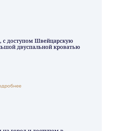
, с доступом Швейцарскую
ольшой двуспальной кроватью
одробнее
 на город и доступом в