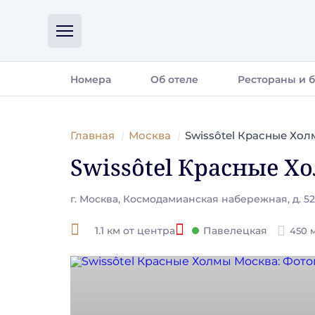
Номера
Об отеле
Рестораны и 
Главная
Москва
Swissôtel Красные Хо
Swissôtel Красные Х
г. Москва, Космодамианская набережная, д. 52 
1.1 км от центра
Павелецкая
450 