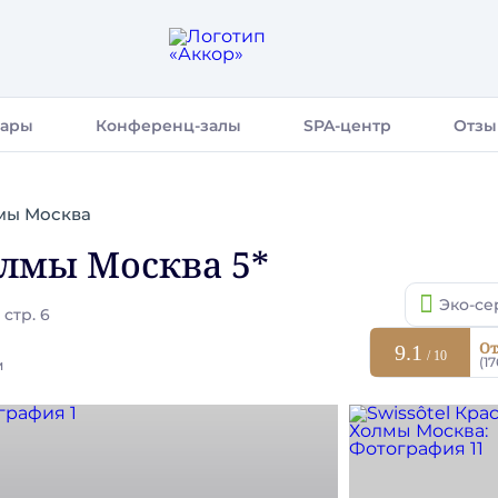
бары
Конференц-залы
SPA-центр
Отзы
лмы Москва
олмы Москва 5*
Эко-се
стр. 6
От
9.1
/ 10
(1
м