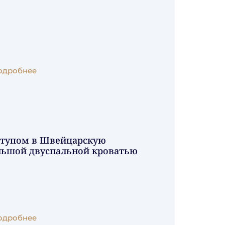
одробнее
оступом в Швейцарскую
ольшой двуспальной кроватью
одробнее