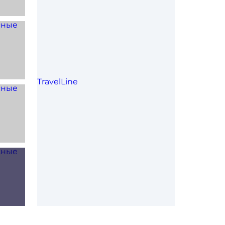
TravelLine
йд
айд