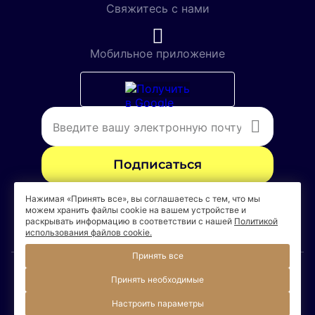
Свяжитесь с нами
Выбрать номер
Novotel Москва Сити
9.1
Мобильное приложение
4991
9 км от центра города
от 10,900 рублей
Выбрать номер
Novotel Москва Аэропорт Шереметьево
8.8
3851
26.2 км от центра города
от 10,000 рублей
Подписаться
Выбрать номер
Нажимая «Принять все», вы соглашаетесь с тем, что мы
Я согласен
на обработку персональных
можем хранить файлы cookie на вашем устройстве и
данных в соответствии с
условиями
раскрывать информацию в соответствии с нашей
Политикой
использования файлов cookie.
Принять все
Принять необходимые
© 2026. Аккор / Официальный сайт
Правовая информация
Настроить параметры