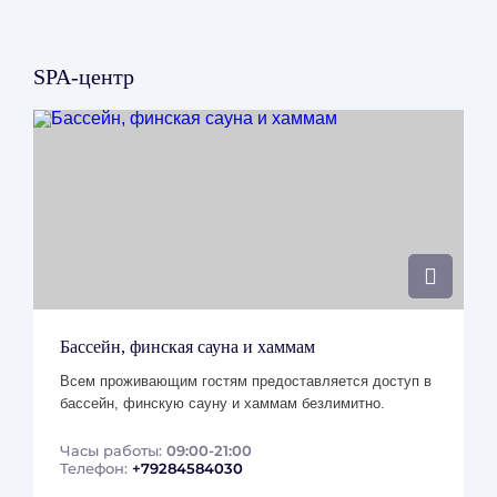
Проживание с животными
Разрешено проживание с питомцами до 15 кг, с доплатой
SPA-центр
– 1500 руб./сут.
Одно животное на номер.
При заезде необходимо предоставить ветеринарный
паспорт питомца с отметками о прививках.
В отеле не предоставляются дополнительные услуги для
животных (миска, лежанка и т.д.).
Посещение ресторана для завтраков с животными
запрещено.
Бассейн, финская сауна и хаммам
Правовая информация
Всем проживающим гостям предоставляется доступ в
бассейн, финскую сауну и хаммам безлимитно.
Сертификат о присвоении гостинице категории
Правила проживания в отеле Mövenpick Красная
Часы работы:
09:00-21:00
Поляна
Телефон:
+79284584030
Правила проживания с животными