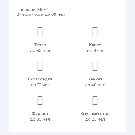
2
Площадь:
96 м
Платные услуги
Вместимость:
до 80 чел
Массаж и спа-ритуалы
Прачечная
Room service
Театр
Класс
до 60 чел
до 18 чел
Питание
Ресторан Прагер находится на 1 этаже.
П-рассадка
Банкет
На завтраки работает по системе «шведский стол» с
до 22 чел
до 40 чел
7:00 до 11:00;
По системе a la carte ресторан работает с 12:00 до
23:00.
Фуршет
Круглый стол
до 80 чел
до 20 чел
Средний чек – 2500 рублей.