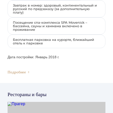
Завтрак в номер: здоровый, континентальный и
русский по предзаказу (за дополнительную
плату)
Посещение спа-комплекса SPA Movenick –
бассейна, сауны и хаммама включено в
проживание
Бесплатная парковка на курорте, ближайший
отель к парковке
Дата постройки: Январь 2018 г.
Подробнее
Заезд/Выезд:
Заезд с 15:00
Выезд до 12:00
Рестораны и бары
Гарантированный ранний заезд бронируется с
предыдущих суток по полной предоплате;