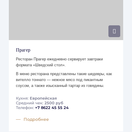
Негарантированный ранний заезд возможен за 50% от
стоимости суток по открытому тарифу – услуга
негарантированная, о возможности можно узнать в
день заезда;
Гарантированный поздний выезд бронируется до
следующих суток по полной предоплате;
Негарантированный поздний выезд возможен за 50%
Прагер
от стоимости суток по открытому тарифу – услуга
Ресторан Прагер ежедневно сервирует завтраки
негарантированная, о возможности можно узнать в
формата «Шведский стол».
день выезда до 12:00.
В меню ресторана представлены такие шедевры, как
вителло тоннато — нежное мясо под пикантным
соусом, а также изысканный тартар из говядины.
Дополнительные места и размещение детей
Кухня:
Европейская
Стоимость дополнительного завтрака для детей с 6 до 11
Средний чек:
2500 руб
Телефон:
+7 8622 45 55 24
лет составляет 1150 рублей.
До 6 лет включительно дети могут завтракать с
Подробнее
родителями бесплатно.
Дополнительное спальное место предоставляется