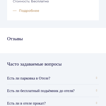
Стоимость:
Бесплатно
Подробнее
Отзывы
Часто задаваемые вопросы
Есть ли парковка в Отеле?
С правой стороны отеля имеется крытая,
Есть ли бесплатный подьёмник до отеля?
многоуровневая парковка. Парковка бесплатная для
всех проживающих в отеле гостей.
До момента заселения на высоту 960, где
Есть ли в отеле прокат?
находится отель, можно подняться на фуникулере,