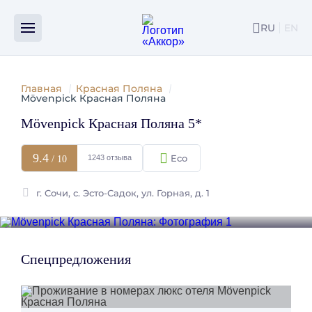
Спецпредложения
Номера
Об отеле
Ресторан
RU
EN
ENG
Главная
Красная Поляна
Mövenpick Красная Поляна
Mövenpick Красная Поляна 5*
9.4
1243 отзыва
/ 10
г. Cочи, с. Эсто-Садок, ул. Горная, д. 1
Посмотреть фотографии
Пре
Сл
Спецпредложения