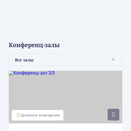
Детские кроватки для детей до 3 лет предоставляются по
запросу бесплатно.
Дополнительная односпальная кровать 90х190 см
предоставляется для гостя любого возраста по запросу
платно (2 000 рублей/ночь).
Размещение 2 детей в возрасте до 11 лет на диване-
Конференц-залы
кровати (в номерах, где она установлена) бесплатно.
Все залы
Услуги и удобства
Бесплатные услуги
Камера хранения
Парковка
Сауна, хаммам
Фитнес-зал
Дневное освещение
Платные услуги