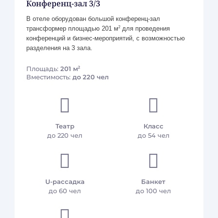
Конференц-зал 3/3
Прокат автомобилей
В отеле оборудован большой конференц-зал
Трансфер
2
трансформер площадью 201 м
для проведения
Массаж
конференций и бизнес-мероприятий, с возможностью
Такси
разделения на 3 зала.
Прачечная и химчистка
2
Площадь:
201 м
Экскурсии
Вместимость:
до 220 чел
Доставка цветов
Питание
Театр
Класс
до 220 чел
до 54 чел
Завтрак «шведский стол» (цена 1 700 рублей):
06:30 - 10:30 - по будням,
06:30 - 11:00 - по выходным и праздничным дням (с
U-рассадка
Банкет
игристым).
до 60 чел
до 100 чел
Бесплатный завтрак для детей до 11 лет, если услуга
заказана для всех взрослых гостей из номера.