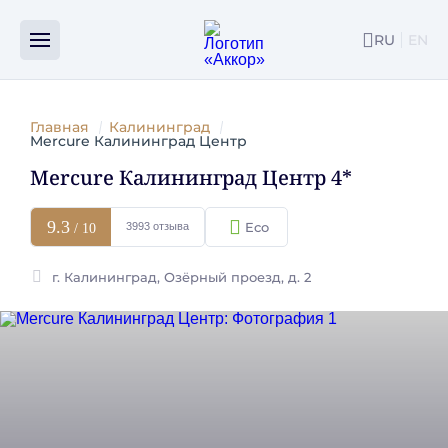
Номера
Об отеле
Рестораны и бары
Конферен
RU
EN
ENG
Главная
Калининград
Mercure Калининград Центр
Mercure Калининград Центр 4*
9.3
3993 отзыва
/ 10
г. Калининград, Озёрный проезд, д. 2