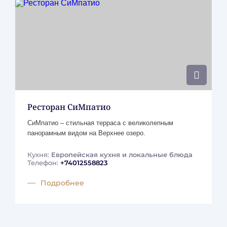
предыдущих суток по полной предоплате;
Негарантированный ранний заезд возможен за 50% от
стоимости суток – услуга не гарантированная, о
наличии возможности можно узнать в отеле в день
заезда;
Гарантированный поздний выезд бронируется до
следующих суток по полной предоплате;
Негарантированный поздний выезд возможен за 50%
Ресторан СиМпатио
от стоимости следующих суток – услуга не
СиМпатио – стильная терраса с великолепным
гарантированная, о наличии возможности можно
панорамным видом на Верхнее озеро.
узнать в отеле в день выезда до 12:00.
Кухня:
Европейская кухня и локальные блюда
Телефон:
+74012558823
Дополнительные места и размещение
детей
Подробнее
Размещение 1 ребенка в возрасте до 11 лет на основной
кровати с родителями бесплатно.