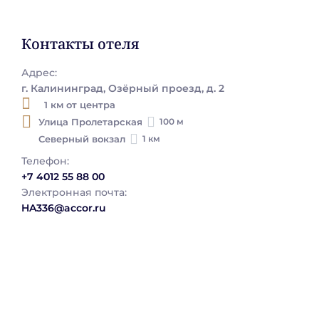
действующий паспорт, действующую визу и
В отношении детей до 14 лет
миграционную карту.
необходимо предъявить свидетельства
Контакты отеля
о рождении и регистрацию по месту
жительства;
Адрес:
г. Калининград, Озёрный проезд, д. 2
Детей в возрасте до 18 лет,
1 км от центра
путешествующих без родителей,
Улица Пролетарская
100 м
должен сопровождать взрослый с
Северный вокзал
1 км
нотариальной доверенностью от
Телефон:
родителей на перевозку ребенка.
+7 4012 55 88 00
Электронная почта:
HA336@accor.ru