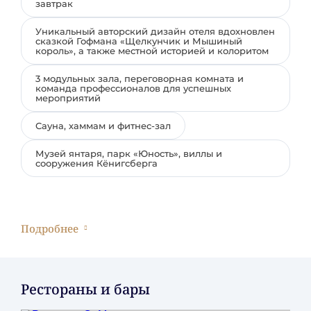
завтрак
Уникальный авторский дизайн отеля вдохновлен
сказкой Гофмана «Щелкунчик и Мышиный
король», а также местной историей и колоритом
3 модульных зала, переговорная комната и
команда профессионалов для успешных
мероприятий
Сауна, хаммам и фитнес-зал
Музей янтаря, парк «Юность», виллы и
сооружения Кёнигсберга
Подробнее
Заезд/Выезд:
Заезд: с 15:00.
Выезд: до 12:00.
Рестораны и бары
Гарантированный ранний заезд бронируется с