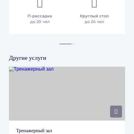
Проживание с животными
П-рассадка
Круглый стол
до 20 чел
до 24 чел
Оплата за размещение - 1500 рублей в сутки.
Необходимо предоставить ветеринарный паспорт
питомца.
Другие услуги
Правовая информация
Свидетельство о постановке на налоговый учет
ИНН, КПП, ОГРН
Свидетельство и присвоение гостинице
категории
Заявление об отказе от ответственности
Правила проживания 2025
Тренажерный зал