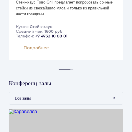
Стейк-хаус Torro Grill предлагает попробовать сочные
выезда до 12:00;
стейки из свежайшего мяса и только из правильной
части говядины.
Дополнительные места и размещение детей
Кухня:
Стейк-хаус
Средний чек:
1600 руб
Телефон:
+7 4732 10 00 01
Детские кроватки - комплиментарно.
Подробнее
Дополнительное место (раскладушка) - 1000 рублей в
сутки.
Завтрак для детей до 12 лет - бесплатно, для детей
старше 12 лет стоимость завтрака - 1000 рублей.
Конференц-залы
Услуги и удобства
Все залы
Бесплатные услуги
Тренажерный зал
Камера хранения
Заказ такси