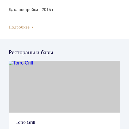
Дата постройки - 2015 г.
Подробнее
Заезд/Выезд:
Заезд с 15:00.
Выезд до 12:00.
Рестораны и бары
Гарантированный ранний заезд бронируется с
предыдущих суток по полной предоплате;
Негарантированный ранний заезд возможен за 50% от
стоимости суток – услуга не гарантированная, о
возможности можно узнать в день заезда;
Гарантированный поздний выезд бронируется до
следующих суток по полной предоплате;
Негарантированный поздний выезд возможен за 50%
от стоимости следующих суток – услуга не
Torro Grill
гарантированная, о возможности можно узнать в день