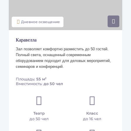
Парковка (при наличии свободных мест)
Платные услуги
Дневное освещение
Room Service 24 часа
Прачечная
Каравелла
Лобби-бар
Зал позволяет комфортно разместить до 50 гостей.
Полный света, оснащенный современным
оборудованием подходит для деловых мероприятий,
Питание
семинаров и конференций.
Завтраки проходят по системе «шведский стол» на
2
Площадь:
55 м
втором этаже отеля с 6:30 до 10:30 в будни и до 11:00
Вместимость:
до 50 чел
в выходные. По желанию можно заказать завтрак в
номер;
Обед и ужин в ресторане Torro Grill на втором этаже
или в ресторане Гранат на первом этаже. Средний чек
Театр
Класс
до 50 чел
до 16 чел
– 1500 рублей.